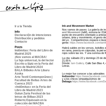
Ink and Movement Market
Ir a la Tienda
Nos vamos de paseo. La galería de i
Info
and Movement
(IaM), estrena la I Ed
Declaración de intenciones
punto de encuentro orientado a artista
urbano, tinta y movimiento; el gesto del
Distribución y pedidos
del
yo
. Compartiremos espacio e ilusi
Contacto
gente:
https://www.facebook.com/iam
Posts
Habrá sables en los versos, bolsillos 
Indómitas: Feria del Libro de
en rama, poesía en cápsulas, la piel 
rojos sobre las íes. Y una sonrisa de 
Madrid 2025
¡Nos vamos al MACBA!
La cita: sábado 22 y domingo 23 de di
La faja universal, la del lector
21.00 h.
Dónde:
Iam
Gallery
. Calle San Blas 4,
Escrito a lápiz en la Feria del
Letras.
Libro de Madrid 2024
BALA Bilboko Arte Liburu
Azoka
Lo mejor fue conocer a las adorables
Indisorder
https://www.facebook.com/
Arte Textil Contemporáneo |
y a los chicos simpatiquísimos de
Facultad de Bellas Artes de
Debaga
https://www.facebook.com/D
Cuenca 2023
«Indómitas» en la Feria del
Libro de Madrid 2023
Gutun Zuria Festival de las
letras de Bilbao 2023
Roberto Equisoain en la
colección del MACBA