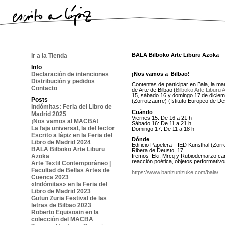
BALA Bilboko Arte Liburu Azoka
Ir a la Tienda
Info
¡Nos vamos a Bilbao!
Declaración de intenciones
Distribución y pedidos
Contentas de participar en Bala, la mar
Contacto
de Arte de Bilbao (
Bilboko Arte Liburu
15, sábado 16 y domingo 17 de diciem
Posts
(Zorrotzaurre) (Istituto Europeo de De
Indómitas: Feria del Libro de
Cuándo
Madrid 2025
Viernes 15: De 16 a 21 h
¡Nos vamos al MACBA!
Sábado 16: De 11 a 21 h
La faja universal, la del lector
Domingo 17: De 11 a 18 h
Escrito a lápiz en la Feria del
Dónde
Libro de Madrid 2024
Edificio Papelera – IED Kunsthal (Zorr
BALA Bilboko Arte Liburu
Ribera de Deusto, 17.
Azoka
Iremos Eki, Mrcq y Rubiodemarzo car
reacción poética, objetos performativos
Arte Textil Contemporáneo |
Facultad de Bellas Artes de
https://www.banizunizuke.com/bala/
Cuenca 2023
«Indómitas» en la Feria del
Libro de Madrid 2023
Gutun Zuria Festival de las
letras de Bilbao 2023
Roberto Equisoain en la
colección del MACBA