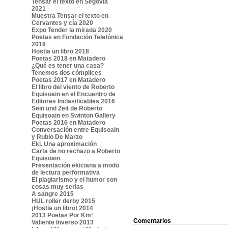
Tensar el texto en Segovia
2021
Muestra Tensar el texto en
Cervantes y cía 2020
Expo Tender la mirada 2020
Poetas en Fundación Telefónica
2019
Hostia un libro 2018
Poetas 2018 en Matadero
¿Qué es tener una casa?
Tenemos dos cómplices
Poetas 2017 en Matadero
El libro del viento de Roberto
Equisoain en el Encuentro de
Editores Inclasificables 2016
Sein und Zeit de Roberto
Equisoain en Swinton Gallery
Poetas 2016 en Matadero
Conversación entre Equisoain
y Rubio De Marzo
Eki. Una aproximación
Carta de no rechazo a Roberto
Equisoain
Presentación ekiciana a modo
de lectura performativa
El plagiarismo y el humor son
cosas muy serias
A sangre 2015
HUL roller derby 2015
¡Hostia un libro! 2014
2013 Poetas Por Km²
Comentarios
Valiente Inverso 2013