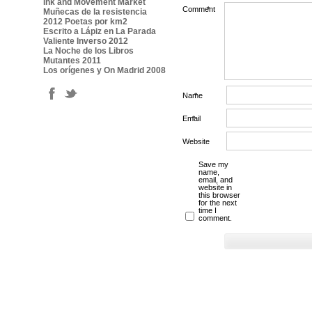
Ink and Movement Market
Comment
*
Muñecas de la resistencia
2012 Poetas por km2
Escrito a Lápiz en La Parada
Valiente Inverso 2012
La Noche de los Libros
Mutantes 2011
Los orígenes y On Madrid 2008
Name
*
Email
*
Website
Save my
name,
email, and
website in
this browser
for the next
time I
comment.