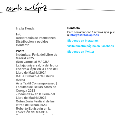
Contacto
Ir a la Tienda
Para contactar con
Escrito a lápiz
pue
Info
a
info@escritoalapiz.es
Declaración de intenciones
Síguenos en Instagram
Distribución y pedidos
Contacto
Visita nuestra página en Facebook
Posts
Síguenos en Twitter
Indómitas: Feria del Libro de
Madrid 2025
¡Nos vamos al MACBA!
La faja universal, la del lector
Escrito a lápiz en la Feria del
Libro de Madrid 2024
BALA Bilboko Arte Liburu
Azoka
Arte Textil Contemporáneo |
Facultad de Bellas Artes de
Cuenca 2023
«Indómitas» en la Feria del
Libro de Madrid 2023
Gutun Zuria Festival de las
letras de Bilbao 2023
Roberto Equisoain en la
colección del MACBA