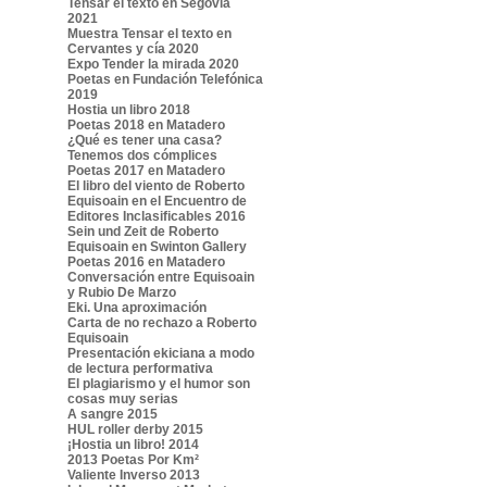
Tensar el texto en Segovia
2021
Muestra Tensar el texto en
Cervantes y cía 2020
Expo Tender la mirada 2020
Poetas en Fundación Telefónica
2019
Hostia un libro 2018
Poetas 2018 en Matadero
¿Qué es tener una casa?
Tenemos dos cómplices
Poetas 2017 en Matadero
El libro del viento de Roberto
Equisoain en el Encuentro de
Editores Inclasificables 2016
Sein und Zeit de Roberto
Equisoain en Swinton Gallery
Poetas 2016 en Matadero
Conversación entre Equisoain
y Rubio De Marzo
Eki. Una aproximación
Carta de no rechazo a Roberto
Equisoain
Presentación ekiciana a modo
de lectura performativa
El plagiarismo y el humor son
cosas muy serias
A sangre 2015
HUL roller derby 2015
¡Hostia un libro! 2014
2013 Poetas Por Km²
Valiente Inverso 2013