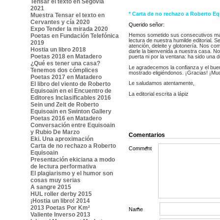
Tensar el texto en Segovia
2021
*
Carta de no rechazo a Roberto Eq
Muestra Tensar el texto en
Cervantes y cía 2020
Querido señor:
Expo Tender la mirada 2020
Hemos sometido sus consecutivos man
Poetas en Fundación Telefónica
lectura de nuestra humilde editorial. 
2019
atención, deleite y glotonería. Nos c
Hostia un libro 2018
darle la bienvenida a nuestra casa. No
Poetas 2018 en Matadero
puerta ni por la ventana: ha sido una de
¿Qué es tener una casa?
Le agradecemos la confianza y el bue
Tenemos dos cómplices
mostrado eligiéndonos. ¡Gracias! ¡Mu
Poetas 2017 en Matadero
Le saludamos atentamente,
El libro del viento de Roberto
Equisoain en el Encuentro de
La editorial escrita a lápiz
Editores Inclasificables 2016
Sein und Zeit de Roberto
Equisoain en Swinton Gallery
Poetas 2016 en Matadero
Conversación entre Equisoain
y Rubio De Marzo
Comentarios
Eki. Una aproximación
Carta de no rechazo a Roberto
Comment
*
Equisoain
Presentación ekiciana a modo
de lectura performativa
El plagiarismo y el humor son
cosas muy serias
A sangre 2015
HUL roller derby 2015
¡Hostia un libro! 2014
2013 Poetas Por Km²
Name
*
Valiente Inverso 2013