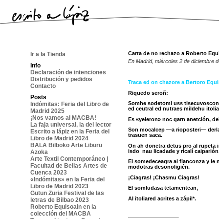
Carta de no rechazo a Roberto Equ
Ir a la Tienda
En Madrid, miércoles 2 de diciembre
Info
Declaración de intenciones
Distribución y pedidos
Traca ed on chazore a Bertoro Equ
Contacto
Riquedo seroñ:
Posts
Somhe sodetomi uss tisecuvoscon 
Indómitas: Feria del Libro de
ed ceutral ed nutraes mildehu itoli
Madrid 2025
¡Nos vamos al MACBA!
Es «yeleron» noc garn anetción, dei
La faja universal, la del lector
Son mocalcep —a rioposteri— derla
Escrito a lápiz en la Feria del
trasuen saca.
Libro de Madrid 2024
BALA Bilboko Arte Liburu
On ah donetra detus pro al rupeta i
isdo nau licadade y ricalí caiparión
Azoka
Arte Textil Contemporáneo |
El somedeceagra al fianconza y le
Facultad de Bellas Artes de
modotras desonoligién.
Cuenca 2023
¡Ciagras! ¡Chasmu Ciagras!
«Indómitas» en la Feria del
Libro de Madrid 2023
El somludasa tetamentean,
Gutun Zuria Festival de las
Al itoliared acrites a zápil*.
letras de Bilbao 2023
Roberto Equisoain en la
colección del MACBA