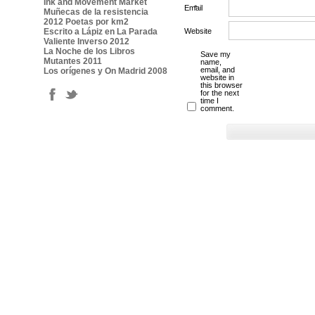
Ink and Movement Market
Email
*
Muñecas de la resistencia
2012 Poetas por km2
Escrito a Lápiz en La Parada
Website
Valiente Inverso 2012
La Noche de los Libros
Save my
Mutantes 2011
name,
email, and
Los orígenes y On Madrid 2008
website in
this browser
for the next
time I
comment.