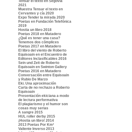
Tensar el texto en Segovia
2021
Muestra Tensar el texto en
Cervantes y cía 2020
Expo Tender la mirada 2020
Poetas en Fundación Telefónica
2019
Hostia un libro 2018
Poetas 2018 en Matadero
¿Qué es tener una casa?
Tenemos dos cómplices
Poetas 2017 en Matadero
El libro del viento de Roberto
Equisoain en el Encuentro de
Editores Inclasificables 2016
Sein und Zeit de Roberto
Equisoain en Swinton Gallery
Poetas 2016 en Matadero
Conversación entre Equisoain
y Rubio De Marzo
Eki. Una aproximación
Carta de no rechazo a Roberto
Equisoain
Presentación ekiciana a modo
de lectura performativa
El plagiarismo y el humor son
cosas muy serias
A sangre 2015
HUL roller derby 2015
¡Hostia un libro! 2014
2013 Poetas Por Km²
Valiente Inverso 2013