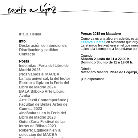
Poetas 2018 en Matadero
Ir a la Tienda
Como ya es una alegre tradición, esta
Info
Festival Poetas
en Matadero que orga
Declaración de intenciones
Es el único festival/feria en el que nu
salen a la intemperie a fecundarse por 
Distribución y pedidos
Contacto
Cuándo:
Sábado 2 junio de 11 a 22.00 h.
Posts
Domingo 3 junio de 11 a 19.00 h.
Indómitas: Feria del Libro de
Dónde:
Madrid 2025
Matadero Madrid. Plaza de Legazpi
¡Nos vamos al MACBA!
La faja universal, la del lector
¡Os esperamos !
Escrito a lápiz en la Feria del
Libro de Madrid 2024
BALA Bilboko Arte Liburu
Azoka
Arte Textil Contemporáneo |
Facultad de Bellas Artes de
Cuenca 2023
«Indómitas» en la Feria del
Libro de Madrid 2023
Gutun Zuria Festival de las
letras de Bilbao 2023
Roberto Equisoain en la
colección del MACBA