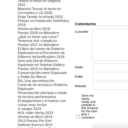
Tensar el texto en Segovia
2021
Muestra Tensar el texto en
Cervantes y cía 2020
Expo Tender la mirada 2020
Poetas en Fundación Telefónica
Comentarios
2019
Hostia un libro 2018
Comment
*
Poetas 2018 en Matadero
¿Qué es tener una casa?
Tenemos dos cómplices
Poetas 2017 en Matadero
El libro del viento de Roberto
Equisoain en el Encuentro de
Editores Inclasificables 2016
Sein und Zeit de Roberto
Equisoain en Swinton Gallery
Name
*
Poetas 2016 en Matadero
Conversación entre Equisoain
y Rubio De Marzo
Email
*
Eki. Una aproximación
Carta de no rechazo a Roberto
Website
Equisoain
Presentación ekiciana a modo
Save my
de lectura performativa
name,
El plagiarismo y el humor son
email, and
cosas muy serias
website in
this browser
A sangre 2015
for the next
HUL roller derby 2015
time I
¡Hostia un libro! 2014
comment.
2013 Poetas Por Km²
Valiente Inverso 2013